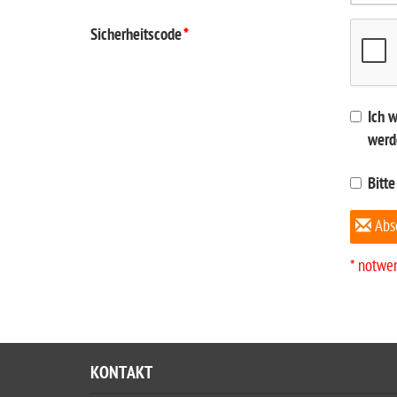
Sicherheitscode
*
Ich 
werd
Bitte
Abs
* notwe
KONTAKT