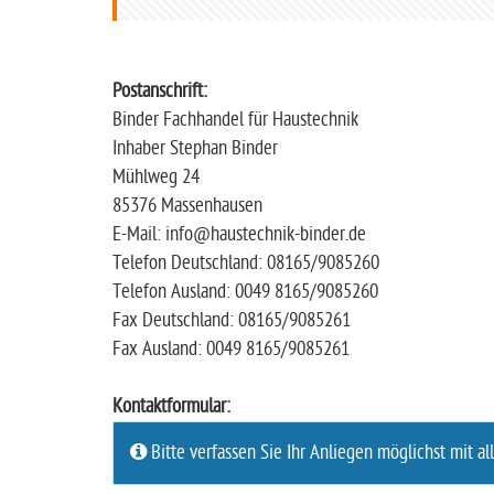
t
s
e
Postanschrift:
i
Binder Fachhandel für Haustechnik
t
Inhaber Stephan Binder
e
Mühlweg 24
85376 Massenhausen
E-Mail: info@haustechnik-binder.de
Telefon Deutschland: 08165/9085260
Telefon Ausland: 0049 8165/9085260
Fax Deutschland: 08165/9085261
Fax Ausland: 0049 8165/9085261
Kontaktformular:
Bitte verfassen Sie Ihr Anliegen möglichst mit al