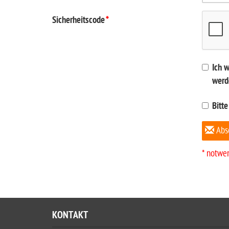
Sicherheitscode
*
Ich 
werd
Bitte
Abs
* notwe
KONTAKT