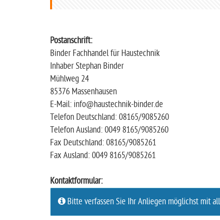
t
s
e
Postanschrift:
i
Binder Fachhandel für Haustechnik
t
Inhaber Stephan Binder
e
Mühlweg 24
85376 Massenhausen
E-Mail: info@haustechnik-binder.de
Telefon Deutschland: 08165/9085260
Telefon Ausland: 0049 8165/9085260
Fax Deutschland: 08165/9085261
Fax Ausland: 0049 8165/9085261
Kontaktformular:
Bitte verfassen Sie Ihr Anliegen möglichst mit al