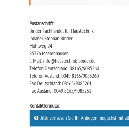
t
s
e
Postanschrift:
i
Binder Fachhandel für Haustechnik
t
Inhaber Stephan Binder
e
Mühlweg 24
85376 Massenhausen
E-Mail: info@haustechnik-binder.de
Telefon Deutschland: 08165/9085260
Telefon Ausland: 0049 8165/9085260
Fax Deutschland: 08165/9085261
Fax Ausland: 0049 8165/9085261
Kontaktformular:
Bitte verfassen Sie Ihr Anliegen möglichst mit al