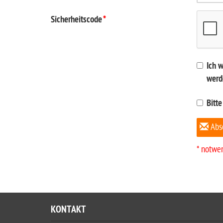
Sicherheitscode
*
Ich 
werd
Bitte
Abs
* notwe
KONTAKT