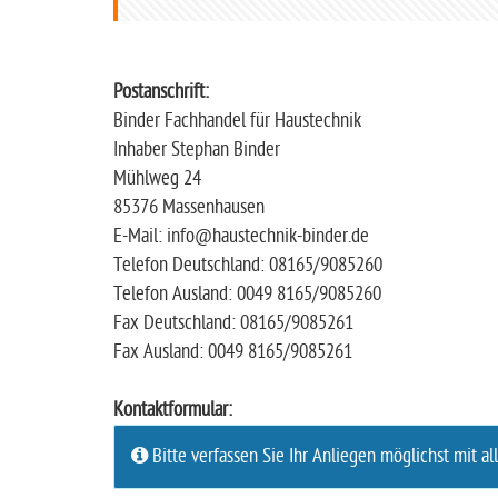
t
s
e
Postanschrift:
i
Binder Fachhandel für Haustechnik
t
Inhaber Stephan Binder
e
Mühlweg 24
85376 Massenhausen
E-Mail: info@haustechnik-binder.de
Telefon Deutschland: 08165/9085260
Telefon Ausland: 0049 8165/9085260
Fax Deutschland: 08165/9085261
Fax Ausland: 0049 8165/9085261
Kontaktformular:
Bitte verfassen Sie Ihr Anliegen möglichst mit al