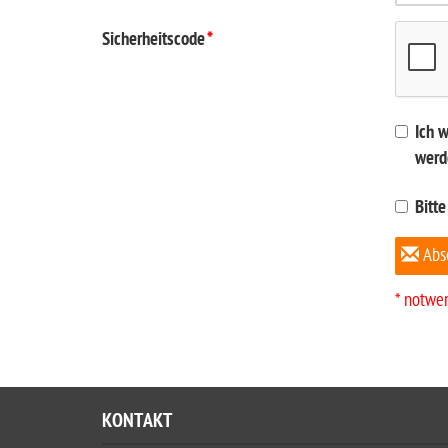
Sicherheitscode
*
Ich 
werd
Bitte
Abs
* notwe
KONTAKT