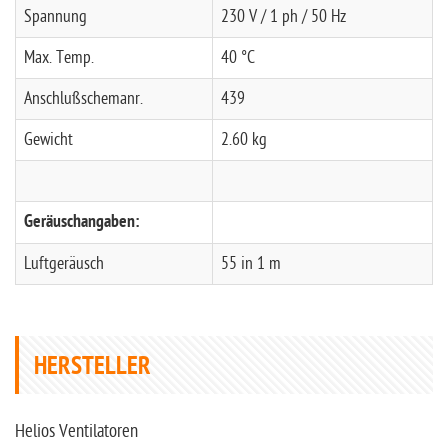
Spannung
230 V / 1 ph / 50 Hz
Max. Temp.
40 °C
Anschlußschemanr.
439
Gewicht
2.60 kg
Geräuschangaben:
Luftgeräusch
55 in 1 m
HERSTELLER
Helios Ventilatoren