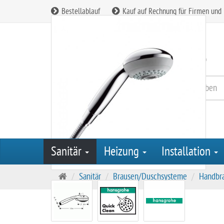
Bestellablauf
Kauf auf Rechnung für Firmen und
Kundenservice:
08165 / 90 85 260
Sanitär
Heizung
Installation
S
Sanitär
Brausen/Duschsysteme
Handbr
t
a
r