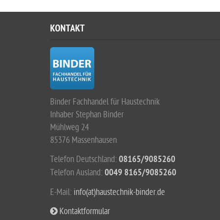
KONTAKT
Binder Fachhandel für Haustechnik
Inhaber Stephan Binder
Mühlweg 24
85376 Massenhausen
Telefon Deutschland:
08165/9085260
Telefon Ausland:
0049 8165/9085260
E-Mail:
info(at)haustechnik-binder.de
Kontaktformular