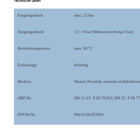
Technische Daten
Eingangsdruck:
max. 25 bar
Ausgangsdruck:
1,5 - 6 bar (Werkseinstellung 4 bar)
Betriebstemperatur:
max. 60 °C
Einbaulage:
beliebig
Medien:
Wasser, Pressluft, neutrale nichtkleben
ABP-Nr.:
DN 15-25: P-IX 7635/I, DN 32: P-IX 77
DVGW-Nr.:
NW-6330AT2061