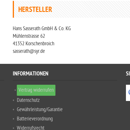
HERSTELLER
Hans Sasserath GmbH & Co. KG
Mühlenstrasse 62
41352 Korschenbroich
sasserath@syr.de
INFORMATIONEN
S
Vertrag widerrufen
Datenschutz
Gewährleistung/Garantie
Batterieverordnung
Widerrufsrecht