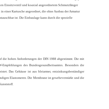
eten Einsitzventil und koaxial angeordnetem Schmutzfänger
 in einer Kartusche angeordnet, die ohne Ausbau der Armatur
auschbar ist. Die Einbaulage kann durch die spezielle
uf die hohen Anforderungen der DIN 1988 abgestimmt. Die mit
W-Empfehlungen des Bundesgesundheitsamtes. Besonders die
istet. Das Gehäuse ist aus bleiarmer, entzinkungsbeständiger
ändigen Elastomeren. Die Membrane ist gewebeverstärkt und die
Kunststoff.