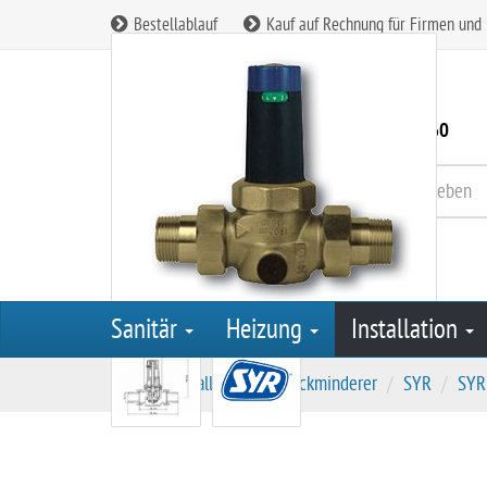
Bestellablauf
Kauf auf Rechnung für Firmen und
Kundenservice:
08165 / 90 85 260
Sanitär
Heizung
Installation
S
Installation
Druckminderer
SYR
SYR
t
a
r