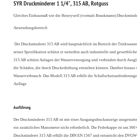
SYR Druckminderer 1 1/4", 315 AB, Rotguss
Gleiches Einbaumaß wie die Honeywell (vormals Braukmann) Druckminde
Anwendungsbereich
Der Druckminderer 315 AB wird hauptsächlich im Bereich der Trinkwasse
seiner Spezifikation schützt er weiterhin auch industrielle und gewerbli
315 AB schützt Anlagen der Wasserversorgung und verhindert durch Ausg
die Schäden, die durch Druckerhöhung entstehen können. Darüber hinaus v
Wasserverbrauch. Das Modell 315 AB erfüllt die Schallschutzanforderung
Auflage
Ausführung
Der Druckminderer 315 AB ist mit einer Ausgangsdruckanzeige ausgestattet (
ein zusätzliches Manometer nicht erforderlich. Die Federkappe ist um 360 G
Druckminderer 315 AB erfüllt die DIN EN 1567 und entspricht den DVGW-A