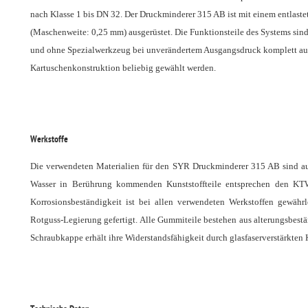
nach Klasse 1 bis DN 32. Der Druckminderer 315 AB ist mit einem entlast
(Maschenweite: 0,25 mm) ausgerüstet. Die Funktionsteile des Systems sind
und ohne Spezialwerkzeug bei unverändertem Ausgangsdruck komplett aust
Kartuschenkonstruktion beliebig gewählt werden.
Werkstoffe
Die verwendeten Materialien für den SYR Druckminderer 315 AB sind a
Wasser in Berührung kommenden Kunststoffteile entsprechen den KT
Korrosionsbeständigkeit ist bei allen verwendeten Werkstoffen gewährle
Rotguss-Legierung gefertigt. Alle Gummiteile bestehen aus alterungsbest
Schraubkappe erhält ihre Widerstandsfähigkeit durch glasfaserverstärkten 