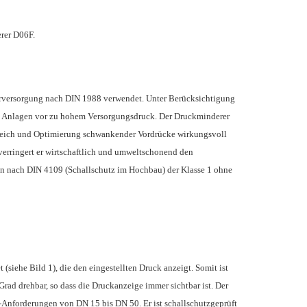
rer D06F.
rversorgung nach DIN 1988 verwendet. Unter Berücksichtigung
che Anlagen vor zu hohem Versorgungsdruck. Der Druckminderer
leich und Optimierung schwankender Vordrücke wirkungsvoll
erringert er wirtschaftlich und umweltschonend den
en nach DIN 4109 (Schallschutz im Hochbau) der Klasse 1 ohne
siehe Bild 1), die den eingestellten Druck anzeigt. Somit ist
rad drehbar, so dass die Druckanzeige immer sichtbar ist. Der
nforderungen von DN 15 bis DN 50. Er ist schallschutzgeprüft