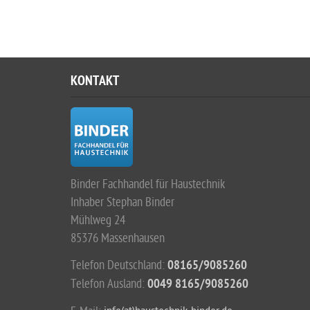
KONTAKT
Binder Fachhandel für Haustechnik
Inhaber Stephan Binder
Mühlweg 24
85376 Massenhausen
Telefon Deutschland:
08165/9085260
Telefon Ausland:
0049 8165/9085260