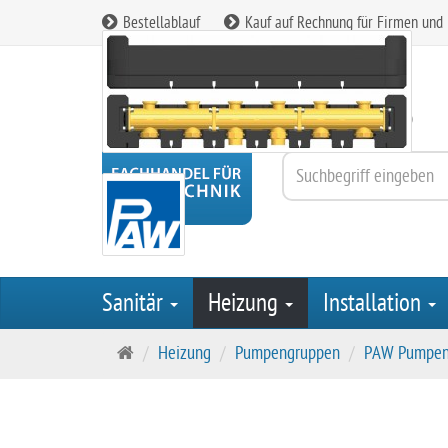
Bestellablauf
Kauf auf Rechnung für Firmen und
Kundenservice:
08165 / 90 85 260
Sanitär
Heizung
Installation
S
Heizung
Pumpengruppen
PAW Pumpen
t
a
r