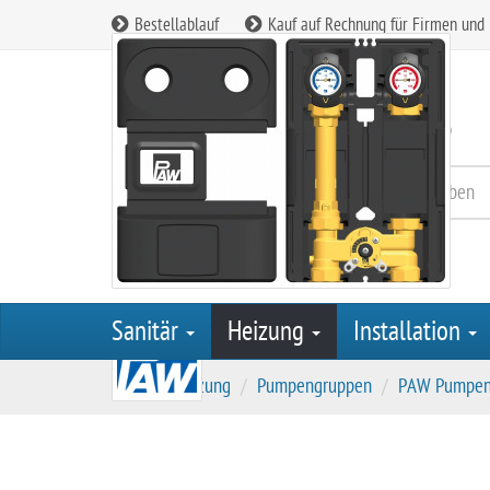
Bestellablauf
Kauf auf Rechnung für Firmen und
Kundenservice:
08165 / 90 85 260
Sanitär
Heizung
Installation
S
Heizung
Pumpengruppen
PAW Pumpen
t
a
r