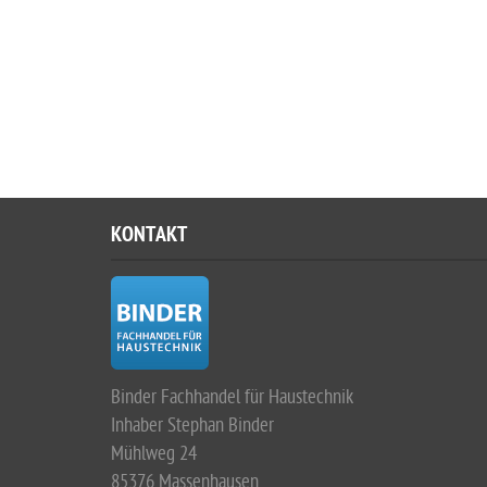
KONTAKT
Binder Fachhandel für Haustechnik
Inhaber Stephan Binder
Mühlweg 24
85376 Massenhausen