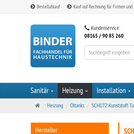
Bestellablauf
Kauf auf Rechnung für Firmen und
Kundenservice:
08165 / 90 85 260
Sanitär
Heizung
Installation
S
Heizung
Öltanks
SCHÜTZ Kunststoff-Ta
t
a
r
Hersteller
SCH