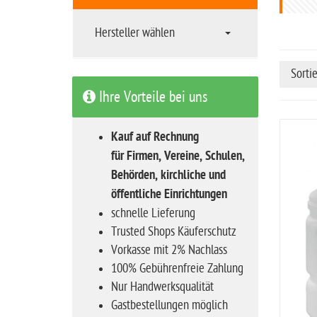
t
s
Hersteller wählen
e
i
Sorti
t
Ihre Vorteile bei uns
e
Kauf auf Rechnung
für Firmen, Vereine, Schulen,
Behörden, kirchliche und
öffentliche Einrichtungen
schnelle Lieferung
Trusted Shops Käuferschutz
Vorkasse mit 2% Nachlass
100% Gebührenfreie Zahlung
Nur Handwerksqualität
Gastbestellungen möglich