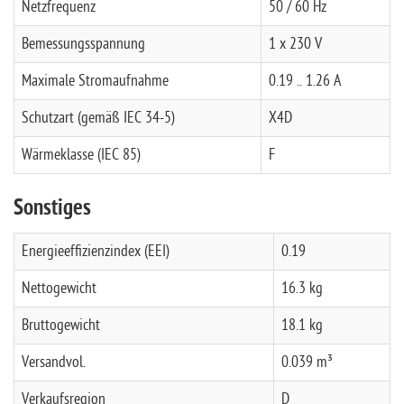
Netzfrequenz
50 / 60 Hz
Bemessungsspannung
1 x 230 V
Maximale Stromaufnahme
0.19 .. 1.26 A
Schutzart (gemäß IEC 34-5)
X4D
Wärmeklasse (IEC 85)
F
Sonstiges
Energieeffizienzindex (EEI)
0.19
Nettogewicht
16.3 kg
Bruttogewicht
18.1 kg
Versandvol.
0.039 m³
Verkaufsregion
D