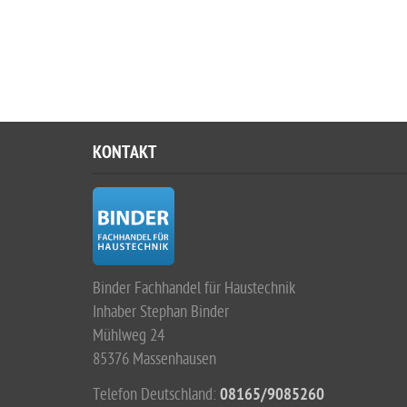
KONTAKT
Binder Fachhandel für Haustechnik
Inhaber Stephan Binder
Mühlweg 24
85376 Massenhausen
Telefon Deutschland:
08165/9085260