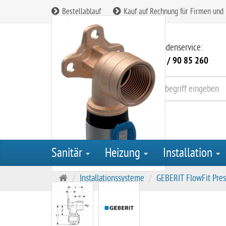
Bestellablauf
Kauf auf Rechnung für Firmen und
Kundenservice:
08165 / 90 85 260
Sanitär
Heizung
Installation
S
Installationssysteme
GEBERIT FlowFit Pre
t
a
r