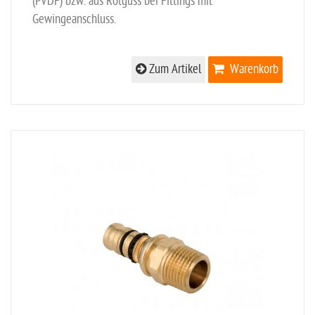
(PVDF) bzw. aus Rotguss bei Fittings mit
Gewingeanschluss.
Zum Artikel
Warenkorb