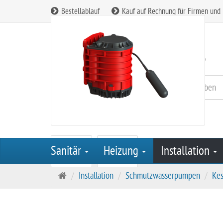
Bestellablauf
Kauf auf Rechnung für Firmen und
Kundenservice:
08165 / 90 85 260
Sanitär
Heizung
Installation
S
Installation
Schmutzwasserpumpen
Kes
t
a
r