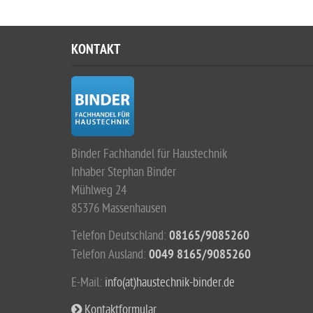
KONTAKT
Binder Fachhandel für Haustechnik
Inhaber Stephan Binder
Mühlweg 24
85376 Massenhausen
Telefon Deutschland:
08165/9085260
Telefon Ausland:
0049 8165/9085260
E-Mail:
info(at)haustechnik-binder.de
Kontaktformular