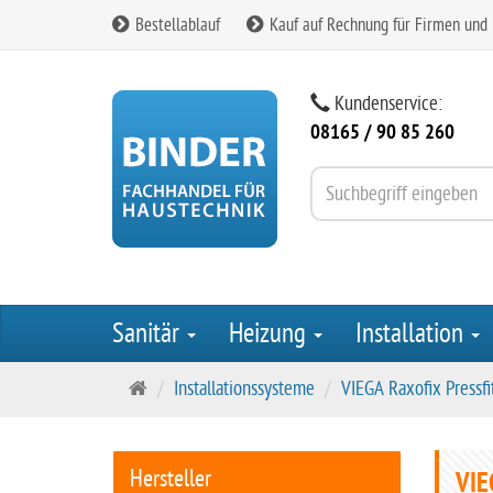
Bestellablauf
Kauf auf Rechnung für Firmen und
Kundenservice:
08165 / 90 85 260
Sanitär
Heizung
Installation
S
Installationssysteme
VIEGA Raxofix Pressfi
t
a
r
Hersteller
VIE