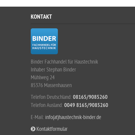
KONTAKT
Binder Fachhandel für Haustechnik
Inhaber Stephan Binder
Mühlweg 24
85376 Massenhausen
Telefon Deutschland:
08165/9085260
Telefon Ausland:
0049 8165/9085260
E-Mail:
info(at)haustechnik-binder.de
Kontaktformular