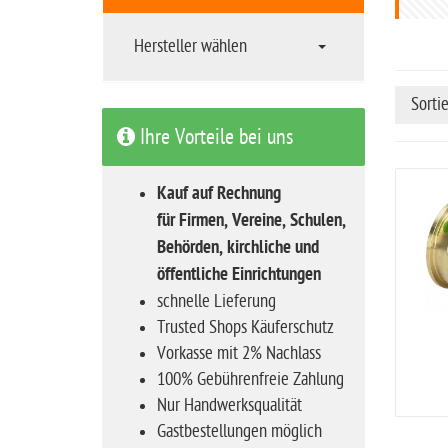
t
s
Hersteller wählen
e
i
Sorti
t
Ihre Vorteile bei uns
e
Kauf auf Rechnung
für Firmen, Vereine, Schulen,
Behörden, kirchliche und
öffentliche Einrichtungen
schnelle Lieferung
Trusted Shops Käuferschutz
Vorkasse mit 2% Nachlass
100% Gebührenfreie Zahlung
Nur Handwerksqualität
Gastbestellungen möglich