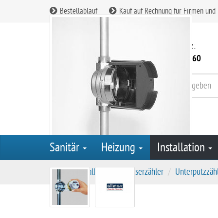
Bestellablauf
Kauf auf Rechnung für Firmen und
Kundenservice:
08165 / 90 85 260
Sanitär
Heizung
Installation
S
Installation
Wasserzähler
Unterputzzäh
t
a
r