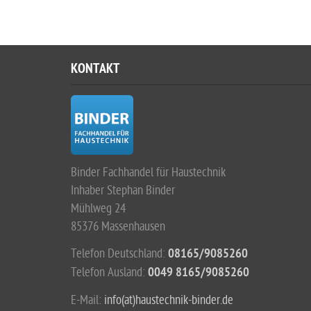
KONTAKT
Binder Fachhandel für Haustechnik
Inhaber Stephan Binder
Mühlweg 24
85376 Massenhausen
Telefon Deutschland:
08165/9085260
Telefon Ausland:
0049 8165/9085260
E-Mail:
info(at)haustechnik-binder.de