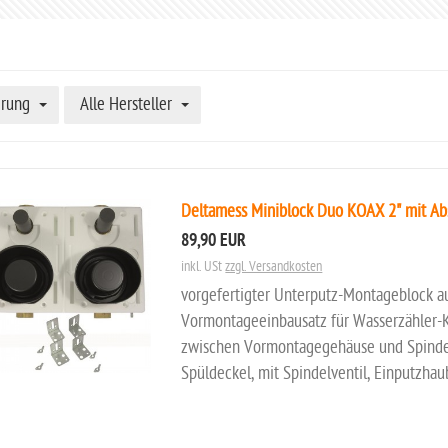
erung
Alle Hersteller
Deltamess Miniblock Duo KOAX 2" mit Abs
89,90 EUR
inkl. USt
zzgl. Versandkosten
vorgefertigter Unterputz-Montageblock a
Vormontageeinbausatz für Wasserzähler-
zwischen Vormontagegehäuse und Spindelve
Spüldeckel, mit Spindelventil, Einputzhau