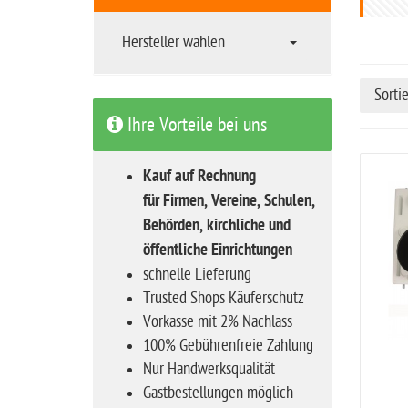
t
s
Hersteller wählen
e
i
Sorti
t
Ihre Vorteile bei uns
e
Kauf auf Rechnung
für Firmen, Vereine, Schulen,
Behörden, kirchliche und
öffentliche Einrichtungen
schnelle Lieferung
Trusted Shops Käuferschutz
Vorkasse mit 2% Nachlass
100% Gebührenfreie Zahlung
Nur Handwerksqualität
Gastbestellungen möglich