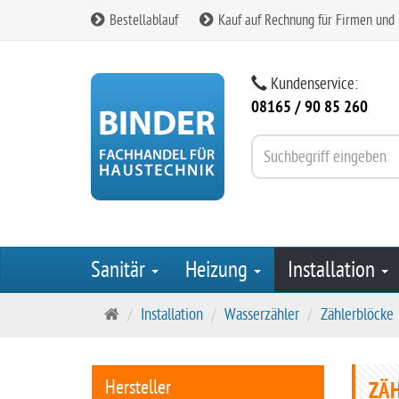
Bestellablauf
Kauf auf Rechnung für Firmen und
Kundenservice:
08165 / 90 85 260
Sanitär
Heizung
Installation
S
Installation
Wasserzähler
Zählerblöcke
t
a
r
Hersteller
ZÄ