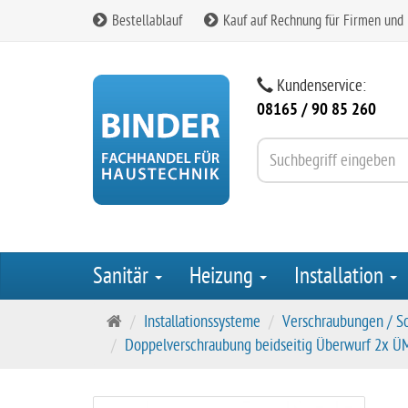
Bestellablauf
Kauf auf Rechnung für Firmen und
Kundenservice:
08165 / 90 85 260
Sanitär
Heizung
Installation
S
Installationssysteme
Verschraubungen / S
t
Doppelverschraubung beidseitig Überwurf 2x ÜM 
a
r