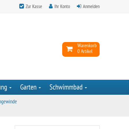
Zur Kasse
Ihr Konto
Anmelden
Warenkorb
0 Artikel
ung
Garten
Schwimmbad
engewinde