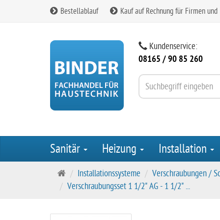
Bestellablauf
Kauf auf Rechnung für Firmen und
Kundenservice:
08165 / 90 85 260
Sanitär
Heizung
Installation
S
Installationssysteme
Verschraubungen / S
t
Verschraubungsset 1 1/2" AG - 1 1/2" ...
a
r