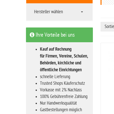
t
s
Hersteller wählen
e
i
Sorti
t
Ihre Vorteile bei uns
e
Kauf auf Rechnung
für Firmen, Vereine, Schulen,
Behörden, kirchliche und
öffentliche Einrichtungen
schnelle Lieferung
Trusted Shops Käuferschutz
Vorkasse mit 2% Nachlass
100% Gebührenfreie Zahlung
Nur Handwerksqualität
Gastbestellungen möglich