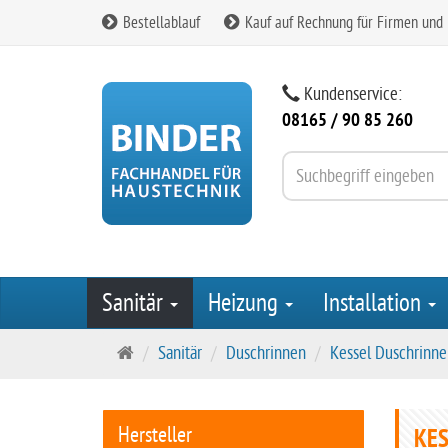
Bestellablauf
Kauf auf Rechnung für Firmen und
Kundenservice:
08165 / 90 85 260
Sanitär
Heizung
Installation
S
Sanitär
Duschrinnen
Kessel Duschrinn
t
a
r
Hersteller
KES