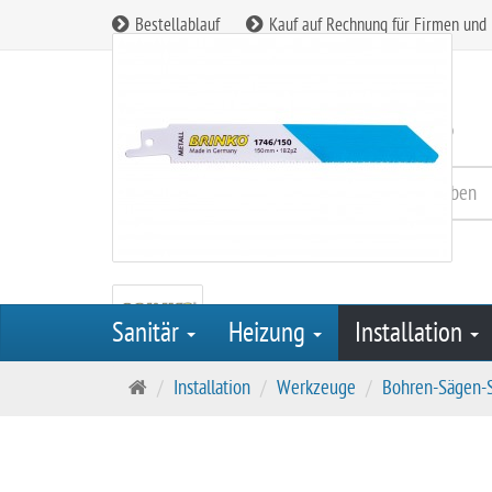
Bestellablauf
Kauf auf Rechnung für Firmen und
Kundenservice:
08165 / 90 85 260
Sanitär
Heizung
Installation
S
Installation
Werkzeuge
Bohren-Sägen-
t
a
r