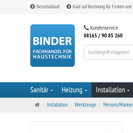
Bestellablauf
Kauf auf Rechnung für Firmen und
Kundenservice:
08165 / 90 85 260
Sanitär
Heizung
Installation
S
Installation
Werkzeuge
Messen/Markie
t
a
r