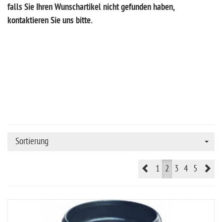
falls Sie Ihren Wunschartikel nicht gefunden haben,
kontaktieren Sie uns bitte.
Sortierung
Prev
Ne
1
2
3
4
5